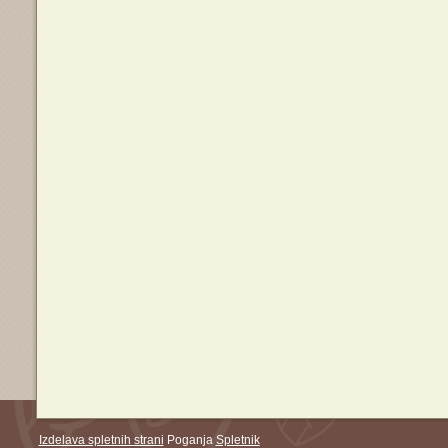
Izdelava spletnih strani
Poganja
Spletnik