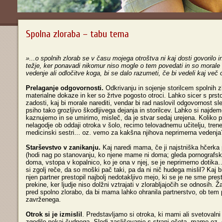
Spolna zloraba – tabu tema
»...o spolnih zlorab se v času mojega otroštva ni kaj dosti govorilo in
težje, ker ponavadi nikomur niso mogle o tem povedati in so morale
vedenje ali odločitve koga, bi se dalo razumeti, če bi vedeli kaj več o n
Prelaganje odgovornosti.
Odkrivanju in sojenje storilcem spolnih z
materialne dokaze in ker so žrtve pogosto otroci. Lahko sicer s prst
zadosti, kaj bi morale narediti, vendar bi rad naslovil odgovornost s
psiho tako grozljivo škodljivega dejanja in storilcev. Lahko si najdem
kaznujemo in se umirimo, misleč, da je stvar sedaj urejena. Koliko 
nelagodje ob oddaji otroka v šolo, recimo telovadnemu učitelju, trener
medicinski sestri... oz. vemo za kakšna njihova neprimerna vedenja
Starševstvo v zanikanju.
Kaj naredi mama, če ji najstniška hčerka
(hodi nag po stanovanju, ko njene mame ni doma; gleda pornografske
doma, vstopa v kopalnico, ko je ona v njej, se je neprimerno dotika
si zgolj reče, da so moški pač taki, pa da ni nič hudega mislil? Kaj 
njen partner prestopil najbolj nedotakljivo mejo, ki se je ne sme pres
prekine, ker ljudje niso dolžni vztrajati v zlorabljajočih se odnosih. 
pred spolno zlorabo, da bi mama lahko ohranila partnerstvo, ob tem 
zavrženega.
Otrok si je izmislil
. Predstavljamo si otroka, ki mami ali svetovalni
zgodilo nekaj čudnega. Sledi zasliševanje s strani očeta, mame oz. 