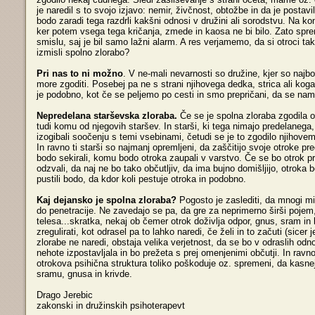
je naredil s to svojo izjavo: nemir, živčnost, obtožbe in da je postavi
bodo zaradi tega razdrli kakšni odnosi v družini ali sorodstvu. Na ko
ker potem vsega tega kričanja, zmede in kaosa ne bi bilo. Zato sprem
smislu, saj je bil samo lažni alarm. A res verjamemo, da si otroci take
izmisli spolno zlorabo?
Pri nas to ni možno
. V ne-mali nevarnosti so družine, kjer so najbo
more zgoditi. Posebej pa ne s strani njihovega dedka, strica ali ko
je podobno, kot če se peljemo po cesti in smo prepričani, da se nam
Nepredelana starševska zloraba.
Če se je spolna zloraba zgodila ot
tudi komu od njegovih staršev. In starši, ki tega nimajo predelanega
izogibali soočenju s temi vsebinami, četudi se je to zgodilo njihove
In ravno ti starši so najmanj opremljeni, da zaščitijo svoje otroke 
bodo sekirali, komu bodo otroka zaupali v varstvo. Če se bo otrok pr
odzvali, da naj ne bo tako občutljiv, da ima bujno domišljijo, otroka 
pustili bodo, da kdor koli pestuje otroka in podobno.
Kaj dejansko je spolna zloraba?
Pogosto je zaslediti, da mnogi mis
do penetracije. Ne zavedajo se pa, da gre za neprimerno širši pojem,
telesa...skratka, nekaj ob čemer otrok doživlja odpor, gnus, sram in
zregulirati, kot odrasel pa to lahko naredi, če želi in to začuti (sicer
zlorabe ne naredi, obstaja velika verjetnost, da se bo v odraslih odno
nehote izpostavljala in bo prežeta s prej omenjenimi občutji. In ravn
otrokova psihična struktura toliko poškoduje oz. spremeni, da kasne
sramu, gnusa in krivde.
Drago Jerebic
zakonski in družinskih psihoterapevt