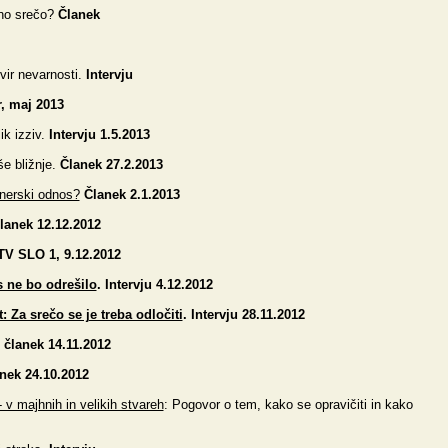
no srečo?
Članek
vir nevarnosti.
Intervju
, maj 2013
ik izziv.
Intervju
1.5.2013
še bližnje.
Članek 27.2.2013
rtnerski odnos?
Članek 2.1.2013
anek 12.12.2012
V SLO 1, 9.12.2012
s ne bo odrešilo
. Intervju 4.12.2012
 Za srečo se je treba odločiti
. Intervju 28.11.2012
članek 14.11.2012
anek 24.10.2012
 v majhnih in velikih stvareh
: Pogovor o tem, kako se opravičiti in kako