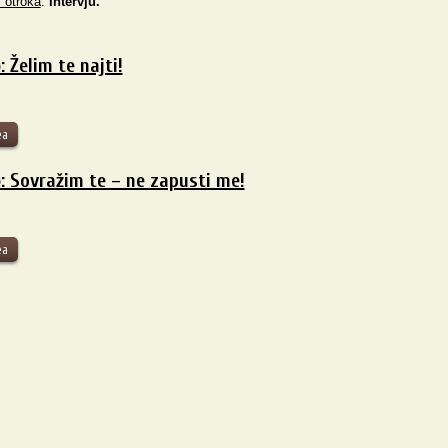
 otroka
.
Intervju.
: Želim te najti!
ea
b: Sovražim te – ne zapusti me!
ea