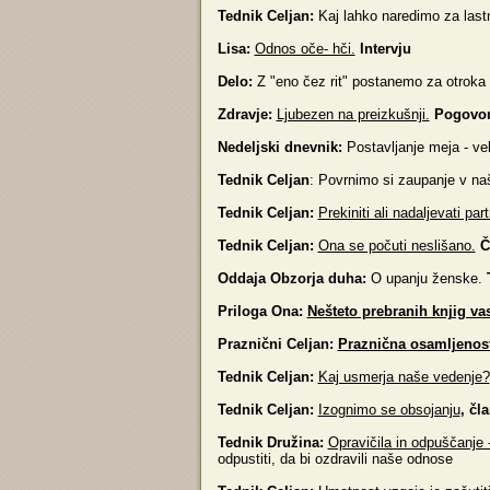
Tednik Celjan:
Kaj lahko naredimo za last
Lisa:
Odnos oče- hči.
Intervju
Delo:
Z "eno čez rit" postanemo za otroka 
Zdravje:
Ljubezen na preizkušnji.
Pogovor
Nedeljski dnevnik:
Postavljanje meja - vel
Tednik Celjan
: Povrnimo si zaupanje v na
Tednik Celjan:
Prekiniti ali nadaljevati pa
Tednik Celjan:
Ona se počuti neslišano.
Čl
Oddaja Obzorja duha:
O upanju ženske.
T
Priloga Ona:
Nešteto prebranih knjig va
Praznični Celjan:
Praznična osamljenost:
Tednik Celjan:
Kaj usmerja naše vedenje?
Tednik Celjan:
Izognimo se obsojanju
, čl
Tednik Družina:
Opravičila in odpuščanje -
odpustiti, da bi ozdravili naše odnose