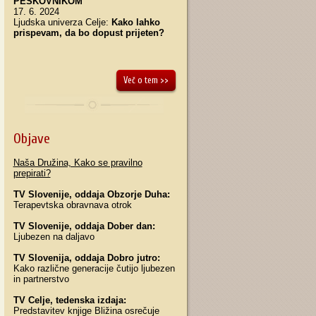
PESKOVNIKOM
17. 6. 2024
Ljudska univerza Celje:
Kako lahko
prispevam, da bo dopust prijeten
?
Več o tem >>
Objave
Naša Družina, Kako se pravilno
prepirati?
TV Slovenije, oddaja Obzorje Duha:
Terapevtska obravnava otrok
TV Slovenije, oddaja Dober dan:
Ljubezen na daljavo
TV Slovenija, oddaja Dobro jutro:
Kako različne generacije čutijo ljubezen
in partnerstvo
TV Celje, tedenska izdaja:
Predstavitev knjige Bližina osrečuje