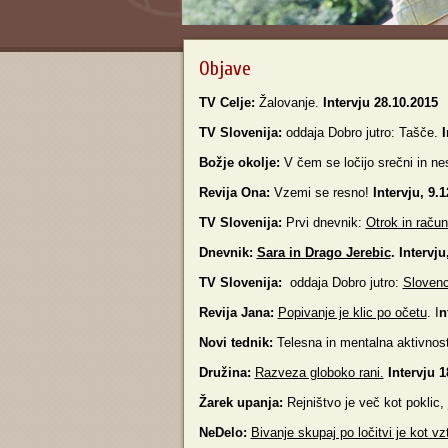
Objave
TV Celje:
Žalovanje.
Intervju 28.10.2015
TV Slovenija:
oddaja Dobro jutro: Tašče.
I
Božje okolje:
V čem se ločijo srečni in n
Revija Ona:
Vzemi se resno!
Intervju, 9.1
TV Slovenija:
Prvi dnevnik:
Otrok in račun
Dnevnik:
Sara in Drago Jerebic
. Intervj
TV Slovenija:
oddaja Dobro jutro:
Slovenc
Revija Jana:
Popivanje je klic po očetu
. I
n
Novi tednik:
Telesna in mentalna aktivnos
Družina:
Razveza globoko rani.
Intervju 1
Žarek upanja:
Rejništvo je več kot poklic,
NeDelo:
Bivanje skupaj po ločitvi je kot vz