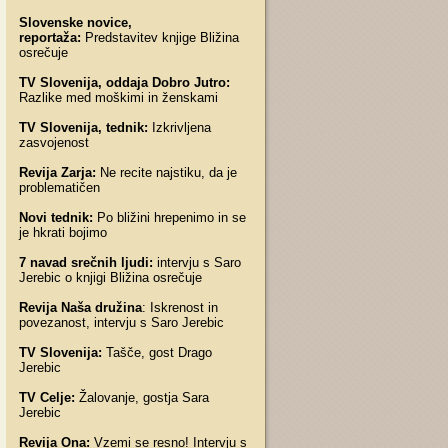
Slovenske novice,
reportaža:
Predstavitev knjige Bližina
osrečuje
TV Slovenija, oddaja Dobro Jutro:
Razlike med moškimi in ženskami
TV Slovenija, tednik:
Izkrivljena
zasvojenost
Revija Zarja:
Ne recite najstiku, da je
problematičen
Novi tednik:
Po bližini hrepenimo in se
je hkrati bojimo
7 navad srečnih ljudi:
intervju s Saro
Jerebic o knjigi Bližina osrečuje
Revija Naša družina
: Iskrenost in
povezanost, intervju s Saro Jerebic
TV Slovenija:
Tašče, gost Drago
Jerebic
TV Celje:
Žalovanje, gostja Sara
Jerebic
Revija Ona:
Vzemi se resno! Intervju s