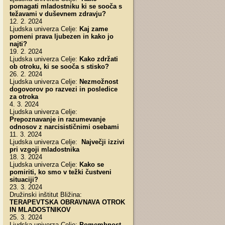
pomagati mladostniku ki se sooča s
težavami v duševnem zdravju?
12. 2. 2024
Ljudska univerza Celje:
Kaj zame
pomeni prava ljubezen in kako jo
najti?
19. 2. 2024
Ljudska univerza Celje:
Kako zdržati
ob otroku, ki se sooča s stisko?
26. 2. 2024
Ljudska univerza Celje:
Nezmožnost
dogovorov po razvezi in posledice
za otroka
4. 3. 2024
Ljudska univerza Celje:
Prepoznavanje in razumevanje
odnosov z narcisističnimi osebami
11. 3. 2024
Ljudska univerza Celje:
Največji izzivi
pri vzgoji mladostnika
18. 3. 2024
Ljudska univerza Celje:
Kako se
pomiriti, ko smo v težki čustveni
situaciji?
23. 3. 2024
Družinski inštitut Bližina:
TERAPEVTSKA OBRAVNAVA OTROK
IN MLADOSTNIKOV
25. 3. 2024
Ljudska univerza Celje:
Pomembnost