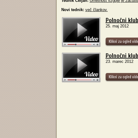
Tednik Celjan:
Umetnost vzgoje je začutiti
Novi tednik:
več člankov.
Polnočni klub
25. maj 2012
Klikni za ogled vid
Polnočni klu
23. marec 2012
Klikni za ogled vid