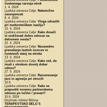
čustvenega razvoja otrok
1. 4. 2024
Ljudska univerza Celje:
Nekemične
zasvojenosti
8. 4. 2024
Ljudska univerza Celje:
Vloga odraslih
pri medvrstniškem nasilju?
15. 4. 2024
Ljudska univerza Celje:
Kako doseči
in vzdrževati dobre odnose na
delovnem mestu?
22. 4. 2024
Ljudska univerza Celje:
Nezavedno
prenašanje lastnih vzorcev in
čustvenih stanj na otroka
13. 5. 2024
Ljudska univerza Celje:
Kako veš, da
imaš z otrokom dovolj dober
odnos?
27. 5. 2024
Ljudska univerza Celje:
Razumevanje
jeze in agresije pri otrocih
10.6.
Ljudska univerza Celje:
Kako se
prepustiti novemu partnerskemu
odnosu po ločitvi / prevari?
15.6. 2024
Družinski inštitut Bližina:
TERAPEVTSKO DELO S