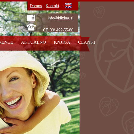
Domov
-
Kontakt
-
info@blizina.si
CE 03/ 492-55-80
RENCE
AKTUALNO
KNJIGA
ČLANKI