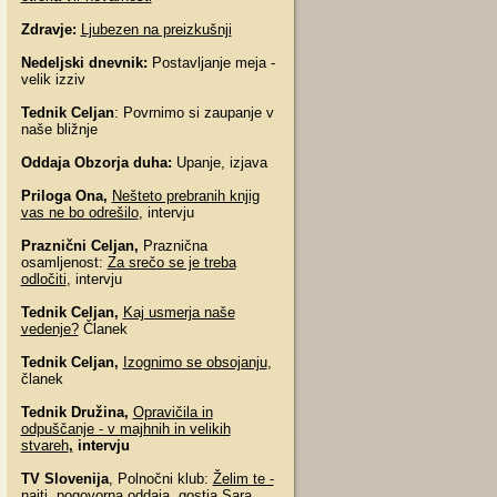
Zdravje:
Ljubezen na preizkušnji
Nedeljski dnevnik:
Postavljanje meja -
velik izziv
Tednik Celjan
: Povrnimo si zaupanje v
naše bližnje
Oddaja Obzorja duha:
Upanje, izjava
Priloga Ona,
Nešteto prebranih knjig
vas ne bo odrešilo
, intervju
Praznični Celjan,
Praznična
osamljenost:
Za srečo se je treba
odločiti
, intervju
Tednik Celjan,
Kaj usmerja naše
vedenje?
Članek
Tednik Celjan,
Izognimo se obsojanju
,
članek
Tednik Družina,
Opravičila in
odpuščanje - v majhnih in velikih
stvareh
,
intervju
TV Slovenija
, Polnočni klub:
Želim te -
najti
, pogovorna oddaja, gostja Sara