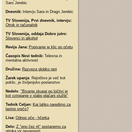
Saro Jerebic
Dnevnik:
Intervju Sara in Drago Jerebic
TV Slovenija, Prvi dnevnik, intervju:
Otrok in računalnik
TV Slovenija, oddaja Dobro jutro:
Slovenci in alkohol
Revija Jana:
Popivanje je klic po očetu
Časopis Novi tednik:
Telesna in
mentalna aktivnost
Družina:
Razveza globko rani
Žarek upanja
: Rejništvo je več kot
poklic, je življenjsko poslanstvo
Nedelo
:
"Bivanje skupaj po ločitvi je
kot vztrajanje v slabo plačani službi"
Tednik Celjan:
Kaj lahko naredimo za
lastno srečo?
Lisa:
Odnos oče - hčerka
Delo:
Z "eno čez rit" postanemo za
otroka vir nevarnosti